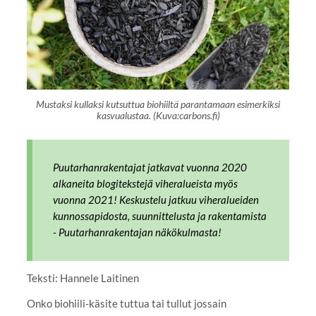
Mustaksi kullaksi kutsuttua biohiiltä parantamaan esimerkiksi
kasvualustaa. (Kuva:carbons.fi)
Puutarhanrakentajat jatkavat vuonna 2020
alkaneita blogitekstejä viheralueista myös
vuonna 2021! Keskustelu jatkuu viheralueiden
kunnossapidosta, suunnittelusta ja rakentamista
- Puutarhanrakentajan näkökulmasta!
Teksti: Hannele Laitinen
Onko biohiili-käsite tuttua tai tullut jossain