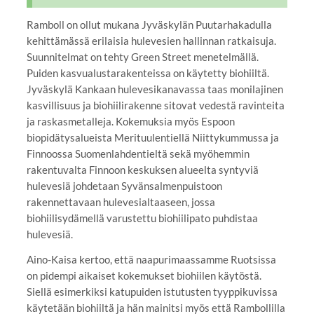
Ramboll on ollut mukana Jyväskylän Puutarhakadulla
kehittämässä erilaisia hulevesien hallinnan ratkaisuja.
Suunnitelmat on tehty Green Street menetelmällä.
Puiden kasvualustarakenteissa on käytetty biohiiltä.
Jyväskylä Kankaan hulevesikanavassa taas monilajinen
kasvillisuus ja biohiilirakenne sitovat vedestä ravinteita
ja raskasmetalleja. Kokemuksia myös Espoon
biopidätysalueista Merituulentiellä Niittykummussa ja
Finnoossa Suomenlahdentieltä sekä myöhemmin
rakentuvalta Finnoon keskuksen alueelta syntyviä
hulevesiä johdetaan Syvänsalmenpuistoon
rakennettavaan hulevesialtaaseen, jossa
biohiilisydämellä varustettu biohiilipato puhdistaa
hulevesiä.
Aino-Kaisa kertoo, että naapurimaassamme Ruotsissa
on pidempi aikaiset kokemukset biohiilen käytöstä.
Siellä esimerkiksi katupuiden istutusten tyyppikuvissa
käytetään biohiiltä ja hän mainitsi myös että Rambollilla