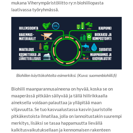
mukana Viherympäristöliitto ry:n biohiiliopasta
laativassa työryhmässä.
Biohiilen käyttökohteita esimerkiksi. (Kuva: suomenbiohiili.fi)
Biohiili maanparannusaineena on hyvää, koska se on
maaperässä pitkään säilyvää ja tällä hiilirikkaalla
aineksella voidaan palauttaa ja ylläpitää maan
viljavuutta. Se tuo kasvualustassa kasvin juuristolle
pitkäkestoista ilmatilaa, jolla on lannoitustakin suurempi
merkitys, lisäksi se tasaa happamuutta lievällä
kalkitusvaikutuksellaan ja kennomaisen rakenteen