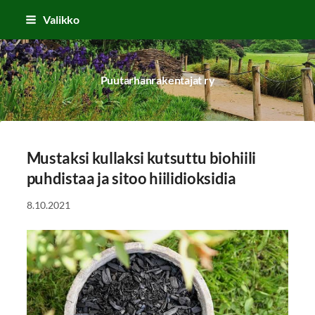
Siirry
Valikko
sivun
sisältöön
Puutarhanrakentajat ry
Mustaksi kullaksi kutsuttu biohiili
puhdistaa ja sitoo hiilidioksidia
8.10.2021