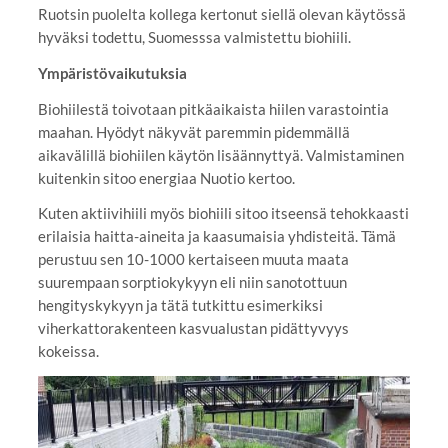
Ruotsin puolelta kollega kertonut siellä olevan käytössä
hyväksi todettu, Suomesssa valmistettu biohiili.
Ympäristövaikutuksia
Biohiilestä toivotaan pitkäaikaista hiilen varastointia
maahan. Hyödyt näkyvät paremmin pidemmällä
aikavälillä biohiilen käytön lisäännyttyä. Valmistaminen
kuitenkin sitoo energiaa Nuotio kertoo.
Kuten aktiivihiili myös biohiili sitoo itseensä tehokkaasti
erilaisia haitta-aineita ja kaasumaisia yhdisteitä. Tämä
perustuu sen 10-1000 kertaiseen muuta maata
suurempaan sorptiokykyyn eli niin sanotottuun
hengityskykyyn ja tätä tutkittu esimerkiksi
viherkattorakenteen kasvualustan pidättyvyys
kokeissa.