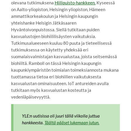
olevana tutkimuksena
Hiilipuisto-hankkeen.
Kyseessä
on Aalto-yliopiston, Helsingin yliopiston, Hämeen
ammattikorkeakoulun ja Helsingin kaupungin
yhteishanke Helsigin Jätkäsaaren
Hyväntoivonpuistossa. Siellä tutkitaan puiden
kasvualustojen biohiililisäysten vaikutuksia.
Tutkimusalueeseen kuuluu 80 puuta ja tieteellisessä
tutkimuksessa on käytetty yhdeksää eri
suomalaisvalmistajan kasvualustaa, joista seitsemässä
biohiiltä. Ramboll on tässä Helsingin kaupungin
kaupunkiympäristön toimialan toimeksiannosta mukana
tuottamassa tietoa eri biohiilien vaikutuksesta
kasvualustan ominaisuuteen. IoT antureiden avulla
tutkitaan myös kasvualustan kosteutta ja
vedenläpäisevyyttä.
YLE:n uutisissa oli juuri tällä viikolla juttua
hankkeesta.
Täältä pääset lukemaan jutun.