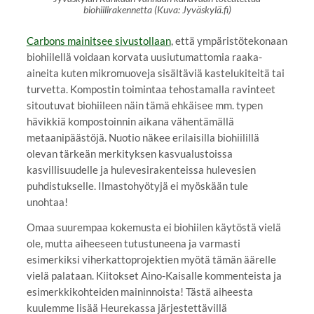
biohiilirakennetta (Kuva: Jyväskylä.fi)
Carbons mainitsee sivustollaan
, että ympäristötekonaan
biohiilellä voidaan korvata uusiutumattomia raaka-
aineita kuten mikromuoveja sisältäviä kastelukiteitä tai
turvetta. Kompostin toimintaa tehostamalla ravinteet
sitoutuvat biohiileen näin tämä ehkäisee mm. typen
hävikkiä kompostoinnin aikana vähentämällä
metaanipäästöjä. Nuotio näkee erilaisilla biohiilillä
olevan tärkeän merkityksen kasvualustoissa
kasvillisuudelle ja hulevesirakenteissa hulevesien
puhdistukselle. Ilmastohyötyjä ei myöskään tule
unohtaa!
Omaa suurempaa kokemusta ei biohiilen käytöstä vielä
ole, mutta aiheeseen tutustuneena ja varmasti
esimerkiksi viherkattoprojektien myötä tämän äärelle
vielä palataan. Kiitokset Aino-Kaisalle kommenteista ja
esimerkkikohteiden maininnoista! Tästä aiheesta
kuulemme lisää Heurekassa järjestettävillä