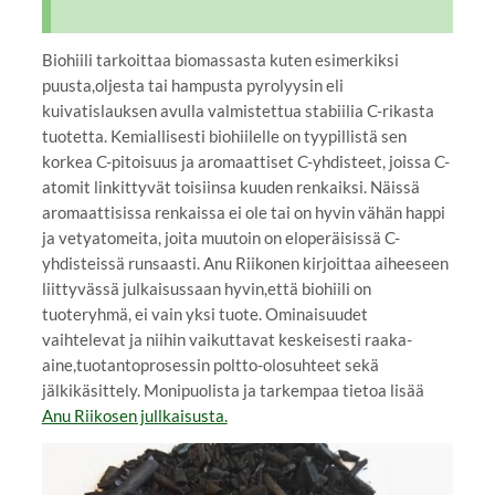
Biohiili tarkoittaa biomassasta kuten esimerkiksi
puusta,oljesta tai hampusta pyrolyysin eli
kuivatislauksen avulla valmistettua stabiilia C-rikasta
tuotetta. Kemiallisesti biohiilelle on tyypillistä sen
korkea C-pitoisuus ja aromaattiset C-yhdisteet, joissa C-
atomit linkittyvät toisiinsa kuuden renkaiksi. Näissä
aromaattisissa renkaissa ei ole tai on hyvin vähän happi
ja vetyatomeita, joita muutoin on eloperäisissä C-
yhdisteissä runsaasti. Anu Riikonen kirjoittaa aiheeseen
liittyvässä julkaisussaan hyvin,että biohiili on
tuoteryhmä, ei vain yksi tuote. Ominaisuudet
vaihtelevat ja niihin vaikuttavat keskeisesti raaka-
aine,tuotantoprosessin poltto-olosuhteet sekä
jälkikäsittely. Monipuolista ja tarkempaa tietoa lisää
Anu Riikosen jullkaisusta.