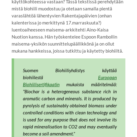
käyttökohteessa vastaan? Tässä tekstissä perehdytään
mistä biohiili muodostuu ja otetaan samalla pientä
varaslähtöä lähentyvien Rakentajapäivien (onhan
kalenterissa jo merkittynä 17.marraskuuta?)
luentoaiheeseen maisema-arkkitehti Aino-Kaisa
Nuotion kanssa. Hän työskentelee Espoon Rambollin
maisema-yksikön suunnittelupäällikkönä ja on ollut
mukana hankkeissa, joissa tutkittu ja käytetty biohiiltä.
Suomen Biohiiliyhdistys käyttää
biohiilestä
Euroopan
Biohiilisertifikaatin
mukaista määritelmää:
”Biochar is a heterogeneous substance rich in
aromatic carbon and minerals. It is produced by
pyrolysis of sustainably obtained biomass under
controlled conditions with clean technology and
is used for any purpose that does not involve its
rapid mineralisation to CO2 and may eventually
become a soil amendment.”