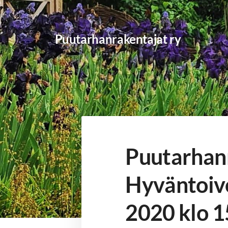
Siirry
sivun
Puutarhanrakentajat ry
sisältöön
Puutarhanr
Hyväntoivo
2020 klo 1