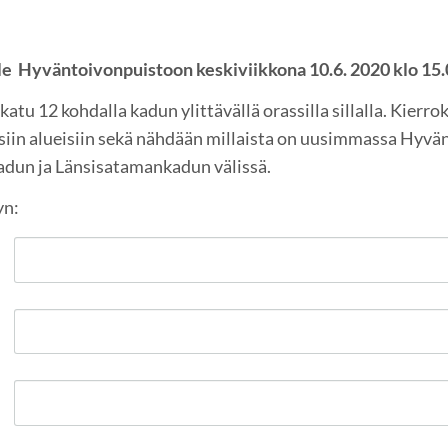
le Hyväntoivonpuistoon keskiviikkona 10.6. 2020 klo 15
 12 kohdalla kadun ylittävällä orassilla sillalla. Kierro
siin alueisiin sekä nähdään millaista on uusimmassa Hyv
dun ja Länsisatamankadun välissä.
yn: