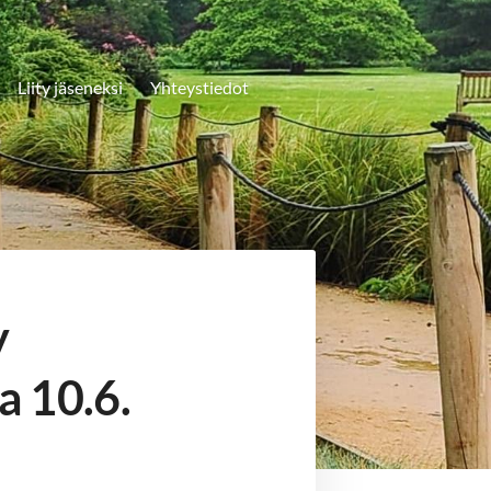
Liity jäseneksi
Yhteystiedot
y
a 10.6.