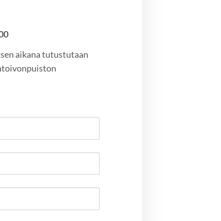
.00
ksen aikana tutustutaan
äntoivonpuiston