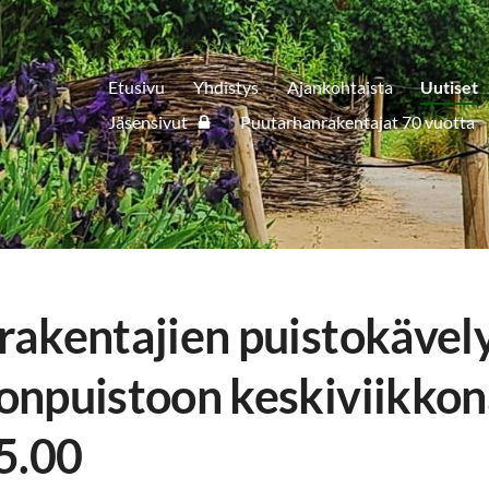
Etusivu
Yhdistys
Ajankohtaista
Uutiset
Jäsensivut
Puutarhanrakentajat 70 vuotta
akentajien puistokävel
npuistoon keskiviikkon
5.00