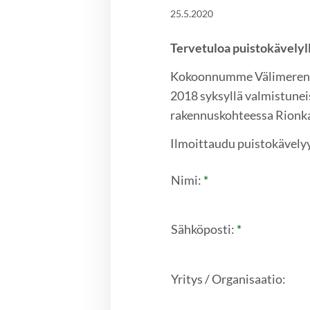
25.5.2020
Tervetuloa puistokävelyl
Kokoonnumme Välimerenkatu
2018 syksyllä valmistunei
rakennuskohteessa Rionka
Ilmoittaudu puistokävely
Nimi:
*
Sähköposti:
*
Yritys / Organisaatio: